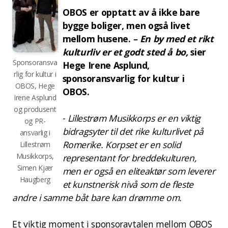
OBOS er opptatt av å ikke bare
bygge boliger, men også livet
mellom husene.
– En by med et rikt
kulturliv er et godt sted å bo,
sier
Sponsoransva
Hege Irene Asplund,
rlig for kultur i
sponsoransvarlig for kultur i
OBOS, Hege
OBOS.
Irene Asplund
og produsent
-
Lillestrøm Musikkorps er en viktig
og PR-
bidragsyter til det rike kulturlivet på
ansvarlig i
Romerike. Korpset er en solid
Lillestrøm
Musikkorps,
representant for breddekulturen,
Simen Kjær
men er også en eliteaktør som leverer
Haugberg
et kunstnerisk nivå som de fleste
andre i samme båt bare kan drømme om.
Et viktig moment i sponsoravtalen mellom OBOS